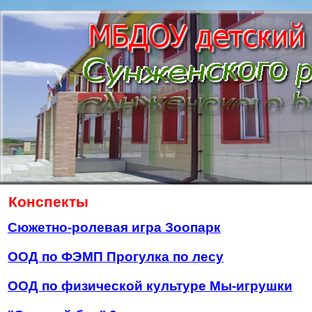
Конспекты
Сюжетно-ролевая игра Зоопарк
ООД по ФЭМП Прогулка по лесу
ООД по физической культуре Мы-игрушки