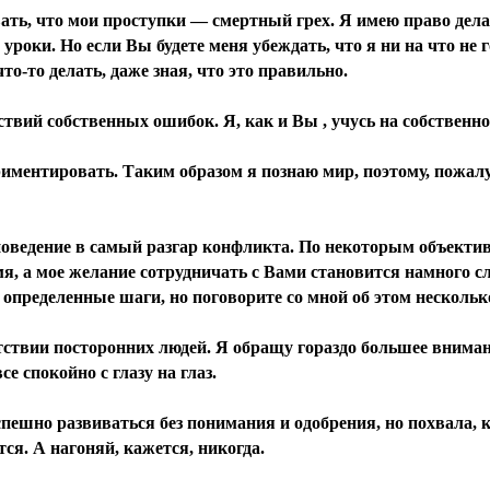
вать, что мои проступки — смертный грех. Я имею право дел
уроки. Но если Вы будете меня убеждать, что я ни на что не г
то-то делать, даже зная, что это правильно.
ствий собственных ошибок. Я, как и Вы , учусь на собственн
риментировать. Таким образом я познаю мир, поэтому, пожал
 поведение в самый разгар конфликта. По некоторым объект
мя, а мое желание сотрудничать с Вами становится намного сл
определенные шаги, но поговорите со мной об этом нескольк
тствии посторонних людей. Я обращу гораздо большее внима
е спокойно с глазу на глаз.
успешно развиваться без понимания и одобрения, но похвала, к
тся. А нагоняй, кажется, никогда.