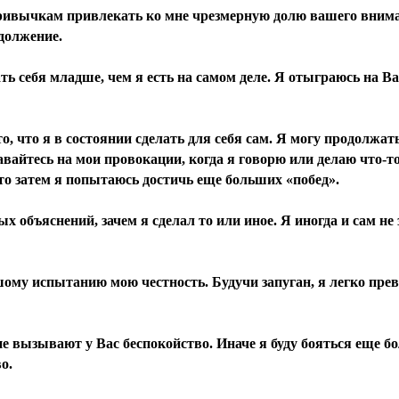
ривычкам привлекать ко мне чрезмерную долю вашего внима
должение.
ть себя младше, чем я есть на самом деле. Я отыграюсь на Вас
 то, что я в состоянии сделать для себя сам. Я могу продолжат
авайтесь на мои провокации, когда я говорю или делаю что-то
 то затем я попытаюсь достичь еще больших «побед».
ых объяснений, зачем я сделал то или иное. Я иногда и сам не
шому испытанию мою честность. Будучи запуган, я легко пре
не вызывают у Вас беспокойство. Иначе я буду бояться еще б
о.