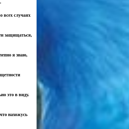
.
о всех случаях
ден защищаться,
лепно я знаю,
тщетности
но это в виду.
 что нахожусь