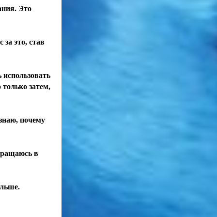
ния. Это
 за это, став
ь использовать
 только затем,
 знаю, почему
вращаюсь в
ольше.