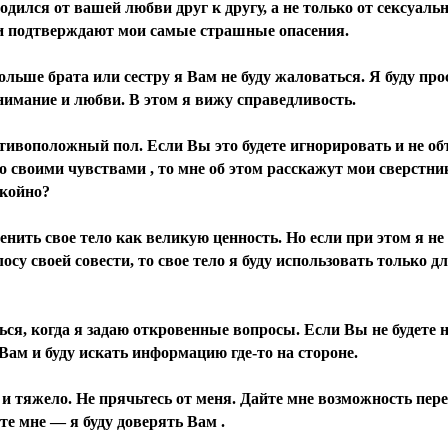
одился от вашей любви друг к другу, а не только от сексуаль
и подтверждают мои самые страшные опасения.
ольше брата или сестру я Вам не буду жаловаться. Я буду про
нимание и любви. В этом я вижу справедливость.
отивоположный пол. Если Вы это будете игнорировать и не об
со своими чувствами , то мне об этом расскажут мои сверстн
окойно?
енить свое тело как великую ценность. Но если при этом я не
осу своей совести, то свое тело я буду использовать только 
ься, когда я задаю откровенные вопросы. Если Вы не будете н
 Вам и буду искать информацию где-то на стороне.
 и тяжело. Не прячьтесь от меня. Дайте мне возможность пер
те мне — я буду доверять Вам .