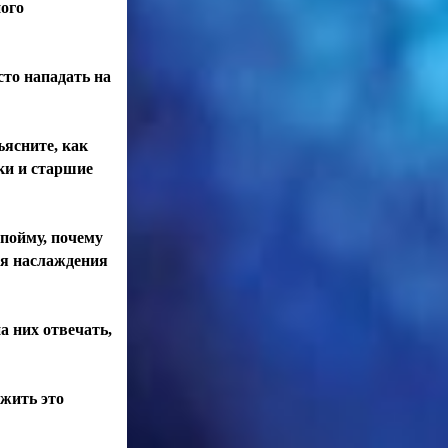
ного
сто нападать на
ъясните, как
ики и старшие
 пойму, почему
для наслаждения
а них отвечать,
ежить это