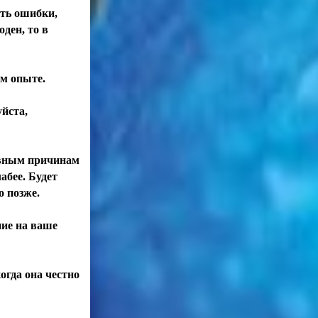
ать ошибки,
оден, то в
ом опыте.
уйста,
ивным причинам
абее. Будет
о позже.
ние на ваше
огда она честно