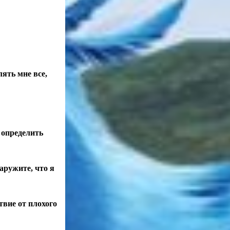
лять мне все,
 определить
аружите, что я
твие от плохого