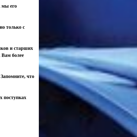
к мы его
но только с
иков и старших
к Вам более
 Запомните, что
их поступках