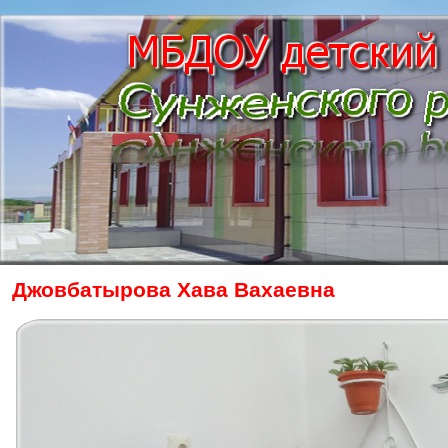
Джовбатырова Хава Вахаевна