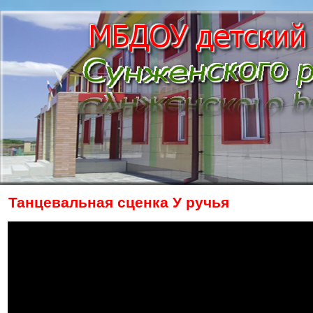
Танцевальная сценка У ручья
The owner of the requested video does n